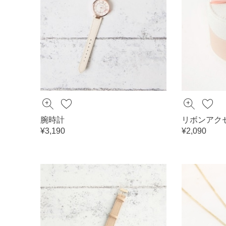
腕時計
リボンアク
¥3,190
¥2,090