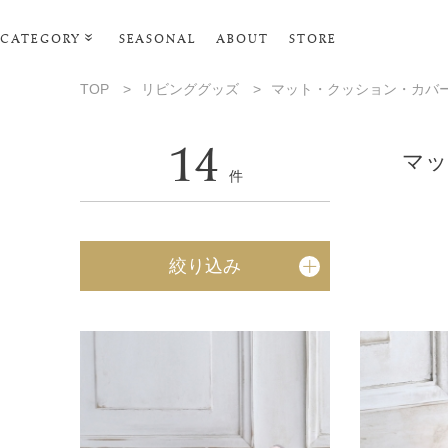
CATEGORY
SEASONAL
ABOUT
STORE
ルームウェア・パジャマ
TOP
>
リビンググッズ
>
マット・クッション・カバ
リビンググッズ
14
ポーチ･トラベルグッズ
マッ
件
ファッショングッズ
スマホケース
絞り込み
タオル・ヘアバンド
美容・バス・ボディケア