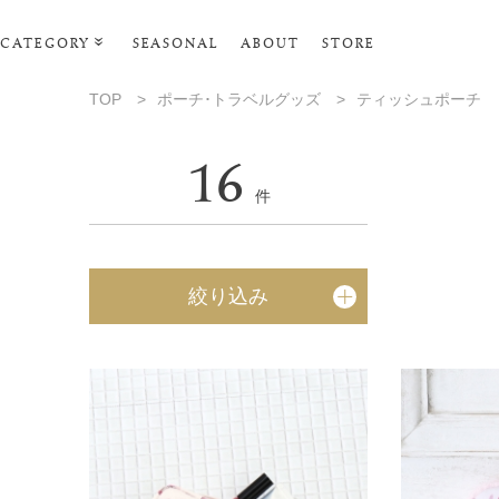
CATEGORY
SEASONAL
ABOUT
STORE
ルームウェア・パジャマ
TOP
>
ポーチ･トラベルグッズ
>
ティッシュポーチ
リビンググッズ
16
ポーチ･トラベルグッズ
件
ファッショングッズ
スマホケース
絞り込み
タオル・ヘアバンド
美容・バス・ボディケア