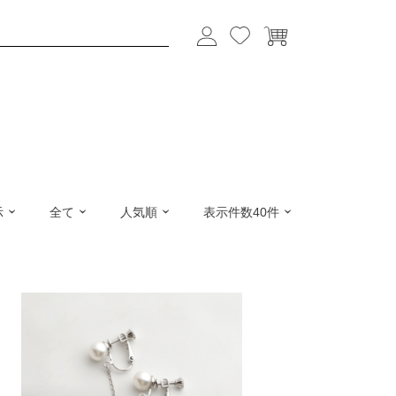
示
全て
人気順
表示件数40件