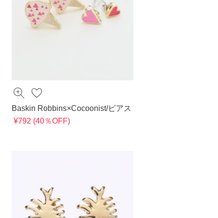
Baskin Robbins×Cocoonist/ピアス
¥792 (40％OFF)