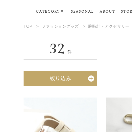
CATEGORY
SEASONAL
ABOUT
STO
ルームウェア・パジャマ
TOP
>
ファッショングッズ
>
腕時計・アクセサリー
リビンググッズ
32
ポーチ･トラベルグッズ
件
ファッショングッズ
スマホケース
絞り込み
タオル・ヘアバンド
美容・バス・ボディケア