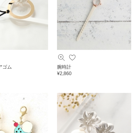
アゴム
腕時計
¥2,860