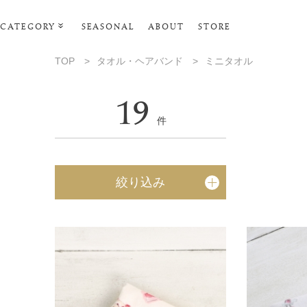
CATEGORY
SEASONAL
ABOUT
STORE
ルームウェア・パジャマ
TOP
>
タオル・ヘアバンド
>
ミニタオル
リビンググッズ
19
ポーチ･トラベルグッズ
件
ファッショングッズ
スマホケース
絞り込み
タオル・ヘアバンド
美容・バス・ボディケア