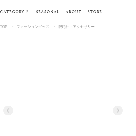
CATEGORY
SEASONAL
ABOUT
STORE
ルームウェア・パジャマ
TOP
>
ファッショングッズ
>
腕時計・アクセサリー
リビンググッズ
ポーチ･トラベルグッズ
ファッショングッズ
スマホケース
タオル・ヘアバンド
美容・バス・ボディケア