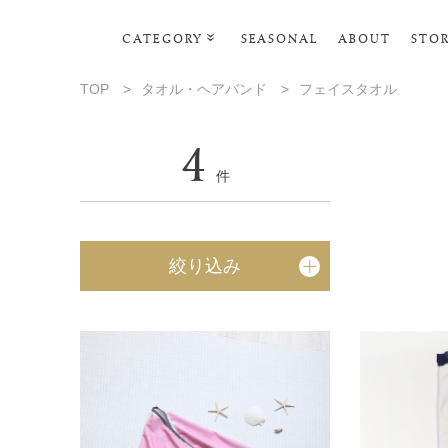
CATEGORY
SEASONAL
ABOUT
STO
ルームウェア・パジャマ
TOP
>
タオル・ヘアバンド
>
フェイスタオル
リビンググッズ
4
ポーチ･トラベルグッズ
件
ファッショングッズ
スマホケース
絞り込み
タオル・ヘアバンド
美容・バス・ボディケア