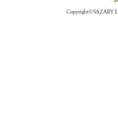
Copyright©SAZABY LEA
第2条 会員登録
1．「会員」とは、本規約の
るコクーニストメンバーズの
情報を入力し、会員登録のた
2．会員登録手続は、前項の
ものとします。代理による登
3．当社は、会員登録の手続