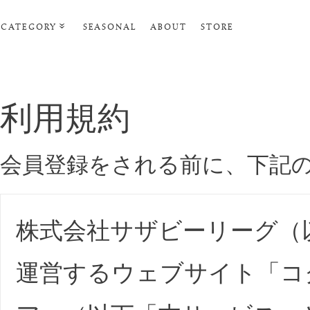
CATEGORY
SEASONAL
ABOUT
STORE
ルームウェア・パジャマ
リビンググッズ
利用規約
ポーチ･トラベルグッズ
ファッショングッズ
会員登録をされる前に、下記
スマホケース
タオル・ヘアバンド
美容・バス・ボディケア
株式会社サザビーリーグ（
運営するウェブサイト「コ