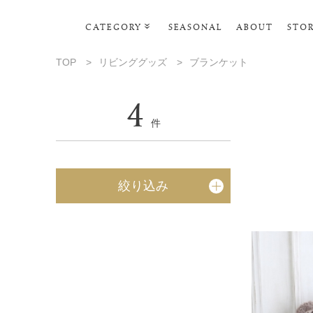
CATEGORY
SEASONAL
ABOUT
STO
ルームウェア・パジャマ
TOP
>
リビンググッズ
>
ブランケット
リビンググッズ
4
ポーチ･トラベルグッズ
件
ファッショングッズ
スマホケース
絞り込み
タオル・ヘアバンド
美容・バス・ボディケア