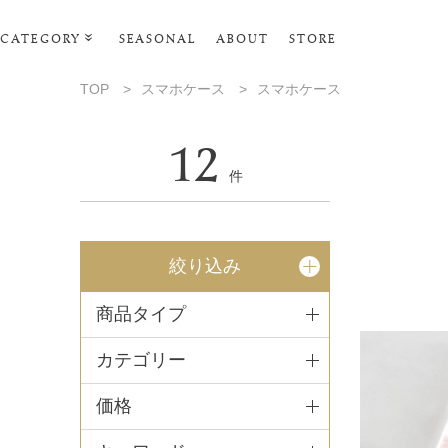
CATEGORY
SEASONAL
ABOUT
STORE
ルームウェア・パジャマ
TOP
>
スマホケース
>
スマホケース
リビンググッズ
12
ポーチ･トラベルグッズ
件
ファッショングッズ
スマホケース
絞り込み
タオル・ヘアバンド
商品タイプ
美容・バス・ボディケア
カテゴリー
価格