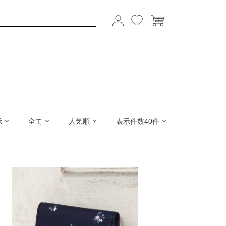
示
全て
人気順
表示件数40件