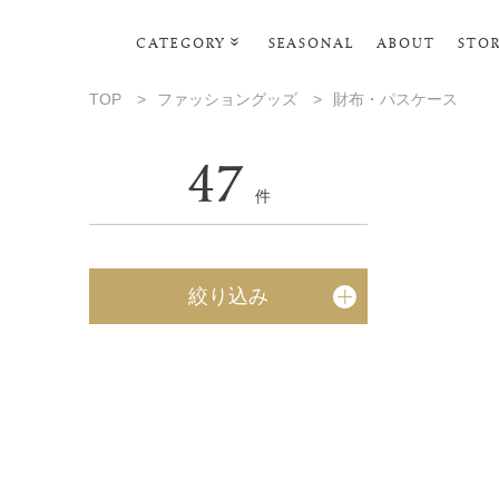
CATEGORY
SEASONAL
ABOUT
STO
ルームウェア・パジャマ
TOP
>
ファッショングッズ
>
財布・パスケース
リビンググッズ
47
ポーチ･トラベルグッズ
件
ファッショングッズ
スマホケース
絞り込み
タオル・ヘアバンド
美容・バス・ボディケア