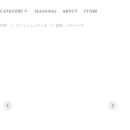
CATEGORY
SEASONAL
ABOUT
STORE
ルームウェア・パジャマ
TOP
>
ファッショングッズ
>
財布・パスケース
リビンググッズ
ポーチ･トラベルグッズ
ファッショングッズ
スマホケース
タオル・ヘアバンド
美容・バス・ボディケア