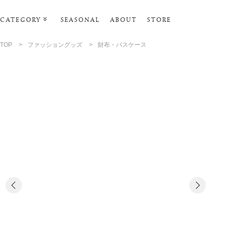
CATEGORY
SEASONAL
ABOUT
STORE
ルームウェア・パジャマ
TOP
>
ファッショングッズ
>
財布・パスケース
リビンググッズ
ポーチ･トラベルグッズ
ファッショングッズ
スマホケース
タオル・ヘアバンド
美容・バス・ボディケア