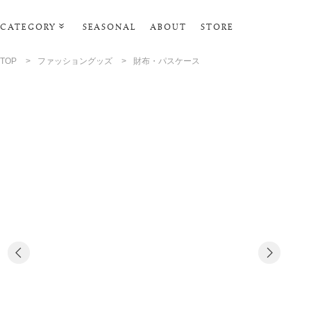
CATEGORY
SEASONAL
ABOUT
STORE
ルームウェア・パジャマ
TOP
>
ファッショングッズ
>
財布・パスケース
リビンググッズ
ポーチ･トラベルグッズ
ファッショングッズ
スマホケース
タオル・ヘアバンド
美容・バス・ボディケア