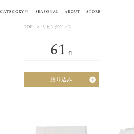
CATEGORY
SEASONAL
ABOUT
STORE
ルームウェア・パジャマ
TOP
>
リビンググッズ
リビンググッズ
61
ポーチ･トラベルグッズ
件
ファッショングッズ
スマホケース
絞り込み
タオル・ヘアバンド
美容・バス・ボディケア