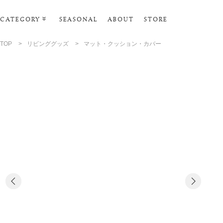
CATEGORY
SEASONAL
ABOUT
STORE
ルームウェア・パジャマ
TOP
>
リビンググッズ
>
マット・クッション・カバー
リビンググッズ
ポーチ･トラベルグッズ
ファッショングッズ
スマホケース
タオル・ヘアバンド
美容・バス・ボディケア