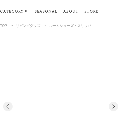
CATEGORY
SEASONAL
ABOUT
STORE
ルームウェア・パジャマ
TOP
>
リビンググッズ
>
ルームシューズ・スリッパ
リビンググッズ
ポーチ･トラベルグッズ
ファッショングッズ
スマホケース
タオル・ヘアバンド
美容・バス・ボディケア