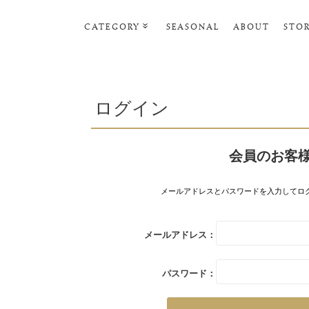
CATEGORY
SEASONAL
ABOUT
STO
ルームウェア・パジャマ
リビンググッズ
ログイン
ポーチ･トラベルグッズ
ファッショングッズ
会員のお客
スマホケース
タオル・ヘアバンド
メールアドレスとパスワードを入力してロ
美容・バス・ボディケア
メールアドレス：
パスワード：