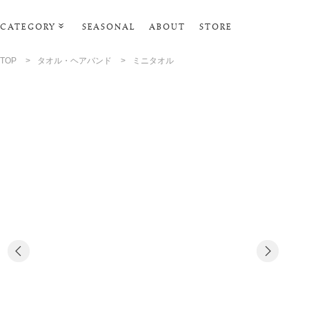
CATEGORY
SEASONAL
ABOUT
STORE
ルームウェア・パジャマ
TOP
>
タオル・ヘアバンド
>
ミニタオル
リビンググッズ
ポーチ･トラベルグッズ
ファッショングッズ
スマホケース
タオル・ヘアバンド
美容・バス・ボディケア