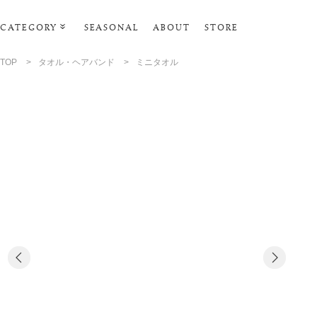
CATEGORY
SEASONAL
ABOUT
STORE
ルームウェア・パジャマ
TOP
>
タオル・ヘアバンド
>
ミニタオル
リビンググッズ
ポーチ･トラベルグッズ
ファッショングッズ
スマホケース
タオル・ヘアバンド
美容・バス・ボディケア