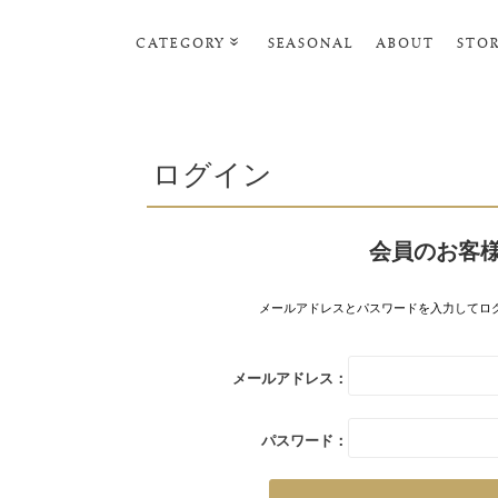
CATEGORY
SEASONAL
ABOUT
STO
ルームウェア・パジャマ
リビンググッズ
ログイン
ポーチ･トラベルグッズ
ファッショングッズ
会員のお客
スマホケース
タオル・ヘアバンド
メールアドレスとパスワードを入力してロ
美容・バス・ボディケア
メールアドレス：
パスワード：