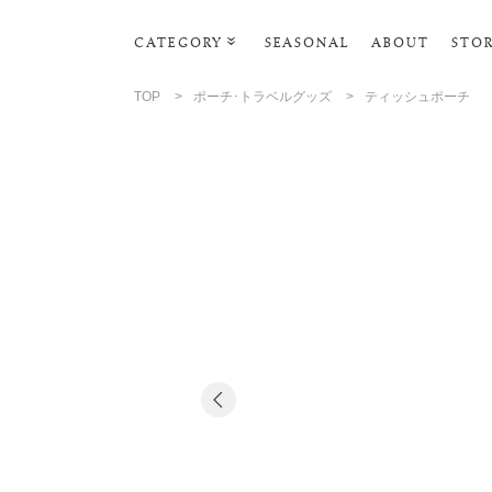
CATEGORY
SEASONAL
ABOUT
STO
ルームウェア・パジャマ
TOP
>
ポーチ･トラベルグッズ
>
ティッシュポーチ
リビンググッズ
ポーチ･トラベルグッズ
ファッショングッズ
スマホケース
タオル・ヘアバンド
美容・バス・ボディケア