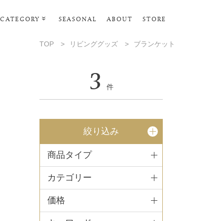
CATEGORY
SEASONAL
ABOUT
STORE
ルームウェア
TOP
>
リビンググッズ
>
ブランケット
リビンググッズ
3
ポーチ･トラベルグッズ
件
ファッショングッズ
タオル・ヘアバンド
絞り込み
バス・ボディケア
商品タイプ
ステーショナリー
カテゴリー
価格