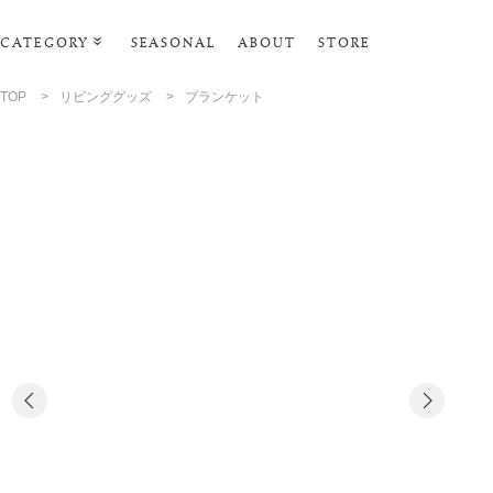
CATEGORY
SEASONAL
ABOUT
STORE
ルームウェア
TOP
>
リビンググッズ
>
ブランケット
リビンググッズ
ポーチ･トラベルグッズ
ファッショングッズ
タオル・ヘアバンド
バス・ボディケア
ステーショナリー