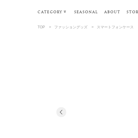
CATEGORY
SEASONAL
ABOUT
STO
ルームウェア
TOP
>
ファッショングッズ
>
スマートフォンケース
リビンググッズ
ポーチ･トラベルグッズ
ファッショングッズ
タオル・ヘアバンド
バス・ボディケア
ステーショナリー