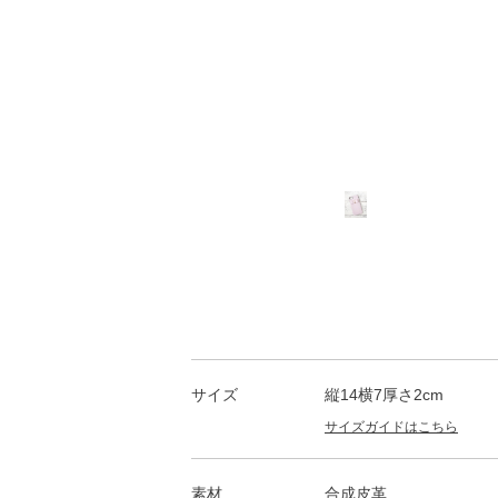
サイズ
縦14横7厚さ2cm
サイズガイドはこちら
素材
合成皮革