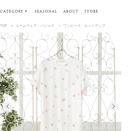
CATEGORY
SEASONAL
ABOUT
STORE
ルームウェア・パジャマ
TOP
>
ルームウェア・パジャマ
>
ワンピース・セットアップ
リビンググッズ
ポーチ･トラベルグッズ
ファッショングッズ
スマホケース
タオル・ヘアバンド
美容・バス・ボディケア