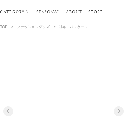
CATEGORY
SEASONAL
ABOUT
STORE
ルームウェア・パジャマ
TOP
>
ファッショングッズ
>
財布・パスケース
リビンググッズ
ポーチ･トラベルグッズ
ファッショングッズ
スマホケース
タオル・ヘアバンド
美容・バス・ボディケア