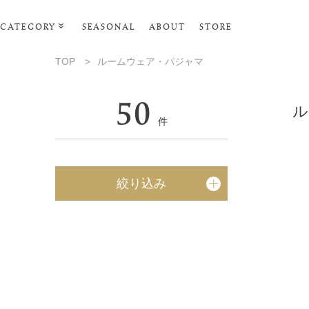
CATEGORY
SEASONAL
ABOUT
STORE
ルームウェア・パジャマ
TOP
>
ルームウェア・パジャマ
リビンググッズ
50
ポーチ･トラベルグッズ
ル
件
ファッショングッズ
スマホケース
絞り込み
タオル・ヘアバンド
美容・バス・ボディケア