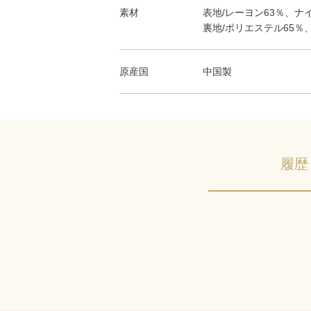
素材
表地/レーヨン63％、ナ
裏地/ポリエステル65％、
原産国
中国製
履歴