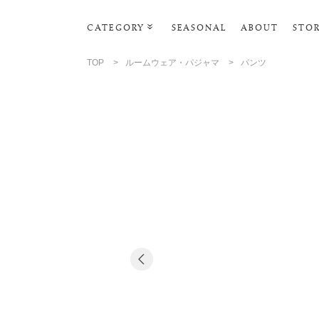
CATEGORY
SEASONAL
ABOUT
STO
ルームウェア・パジャマ
TOP
>
ルームウェア・パジャマ
>
パンツ
リビンググッズ
ポーチ･トラベルグッズ
ファッショングッズ
スマホケース
タオル・ヘアバンド
美容・バス・ボディケア