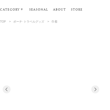
CATEGORY
SEASONAL
ABOUT
STORE
ルームウェア・パジャマ
TOP
>
ポーチ･トラベルグッズ
>
巾着
リビンググッズ
ポーチ･トラベルグッズ
ファッショングッズ
スマホケース
タオル・ヘアバンド
美容・バス・ボディケア