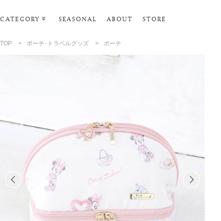
CATEGORY
SEASONAL
ABOUT
STORE
ルームウェア・パジャマ
TOP
>
ポーチ･トラベルグッズ
>
ポーチ
リビンググッズ
ポーチ･トラベルグッズ
ファッショングッズ
スマホケース
タオル・ヘアバンド
美容・バス・ボディケア