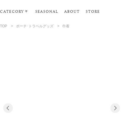
CATEGORY
SEASONAL
ABOUT
STORE
ルームウェア・パジャマ
TOP
>
ポーチ･トラベルグッズ
>
巾着
リビンググッズ
ポーチ･トラベルグッズ
ファッショングッズ
スマホケース
タオル・ヘアバンド
美容・バス・ボディケア