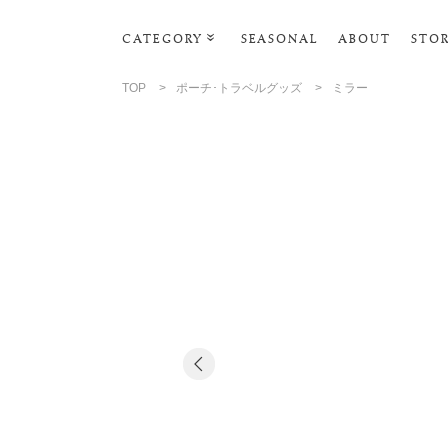
CATEGORY
SEASONAL
ABOUT
STO
ルームウェア・パジャマ
TOP
>
ポーチ･トラベルグッズ
>
ミラー
リビンググッズ
ポーチ･トラベルグッズ
ファッショングッズ
スマホケース
タオル・ヘアバンド
美容・バス・ボディケア