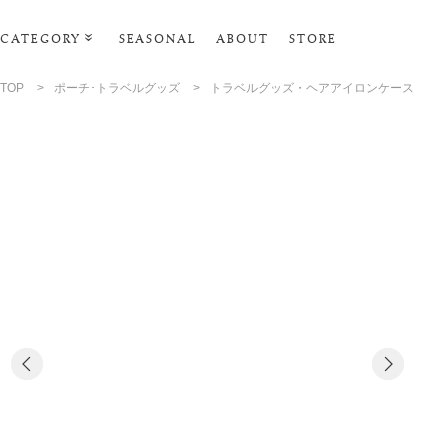
CATEGORY
SEASONAL
ABOUT
STORE
ルームウェア・パジャマ
TOP
>
ポーチ･トラベルグッズ
>
トラベルグッズ・ヘアアイロンケース
リビンググッズ
ポーチ･トラベルグッズ
ファッショングッズ
スマホケース
タオル・ヘアバンド
美容・バス・ボディケア