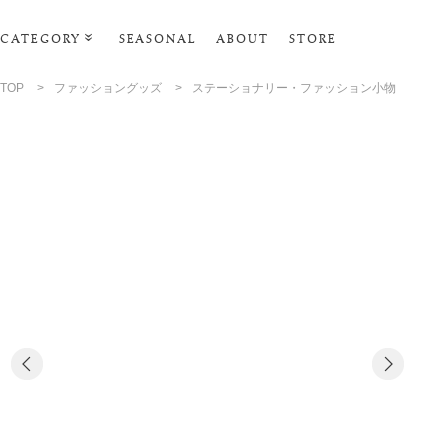
CATEGORY
SEASONAL
ABOUT
STORE
ルームウェア・パジャマ
TOP
>
ファッショングッズ
>
ステーショナリー・ファッション小物
リビンググッズ
ポーチ･トラベルグッズ
ファッショングッズ
スマホケース
タオル・ヘアバンド
美容・バス・ボディケア