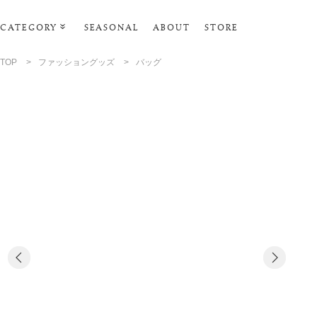
CATEGORY
SEASONAL
ABOUT
STORE
ルームウェア・パジャマ
TOP
>
ファッショングッズ
>
バッグ
リビンググッズ
ポーチ･トラベルグッズ
ファッショングッズ
スマホケース
タオル・ヘアバンド
美容・バス・ボディケア