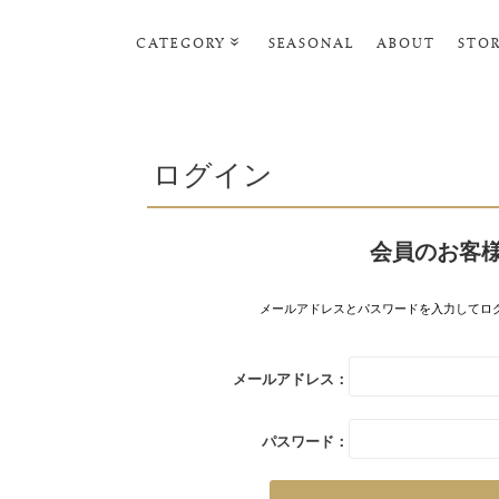
CATEGORY
SEASONAL
ABOUT
STO
ルームウェア・パジャマ
リビンググッズ
ログイン
ポーチ･トラベルグッズ
ファッショングッズ
会員のお客
スマホケース
タオル・ヘアバンド
メールアドレスとパスワードを入力してロ
美容・バス・ボディケア
メールアドレス：
パスワード：