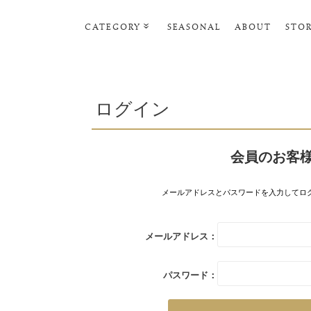
CATEGORY
SEASONAL
ABOUT
STO
ルームウェア・パジャマ
リビンググッズ
ログイン
ポーチ･トラベルグッズ
ファッショングッズ
会員のお客
スマホケース
タオル・ヘアバンド
メールアドレスとパスワードを入力してロ
美容・バス・ボディケア
メールアドレス：
パスワード：