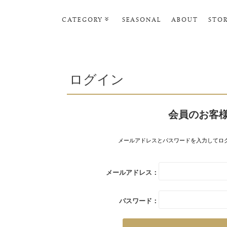
CATEGORY
SEASONAL
ABOUT
STO
ルームウェア・パジャマ
リビンググッズ
ログイン
ポーチ･トラベルグッズ
ファッショングッズ
会員のお客
スマホケース
タオル・ヘアバンド
メールアドレスとパスワードを入力してロ
美容・バス・ボディケア
メールアドレス：
パスワード：