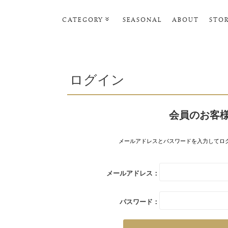
CATEGORY
SEASONAL
ABOUT
STO
ルームウェア・パジャマ
リビンググッズ
ログイン
ポーチ･トラベルグッズ
ファッショングッズ
会員のお客
スマホケース
タオル・ヘアバンド
メールアドレスとパスワードを入力してロ
美容・バス・ボディケア
メールアドレス：
パスワード：