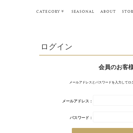
CATEGORY
SEASONAL
ABOUT
STO
ルームウェア・パジャマ
リビンググッズ
ログイン
ポーチ･トラベルグッズ
ファッショングッズ
会員のお客
スマホケース
タオル・ヘアバンド
メールアドレスとパスワードを入力してロ
美容・バス・ボディケア
メールアドレス：
パスワード：