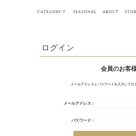
CATEGORY
SEASONAL
ABOUT
STO
ルームウェア・パジャマ
リビンググッズ
ログイン
ポーチ･トラベルグッズ
ファッショングッズ
会員のお客
スマホケース
タオル・ヘアバンド
メールアドレスとパスワードを入力してロ
美容・バス・ボディケア
メールアドレス：
パスワード：