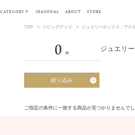
CATEGORY
SEASONAL
ABOUT
STORE
ルームウェア・パジャマ
TOP
>
リビンググッズ
>
ジュエリーボックス・アク
リビンググッズ
0
ポーチ･トラベルグッズ
ジュエリー
件
ファッショングッズ
スマホケース
絞り込み
タオル・ヘアバンド
美容・バス・ボディケア
ご指定の条件に一致する商品が見つかりませんでし