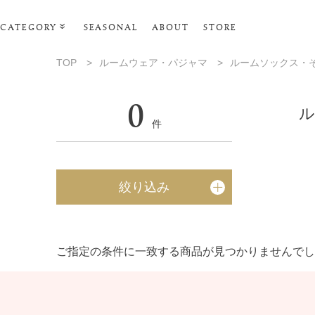
CATEGORY
SEASONAL
ABOUT
STORE
ルームウェア・パジャマ
TOP
>
ルームウェア・パジャマ
>
ルームソックス・
リビンググッズ
0
ポーチ･トラベルグッズ
ル
件
ファッショングッズ
スマホケース
絞り込み
タオル・ヘアバンド
美容・バス・ボディケア
ご指定の条件に一致する商品が見つかりませんでし