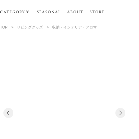
CATEGORY
SEASONAL
ABOUT
STORE
ルームウェア
TOP
>
リビンググッズ
>
収納・インテリア・アロマ
リビンググッズ
ポーチ･トラベルグッズ
ファッショングッズ
タオル・ヘアバンド
バス・ボディケア
ステーショナリー