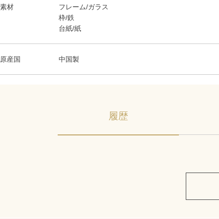
素材
フレーム/ガラス
枠/鉄
台紙/紙
原産国
中国製
履歴