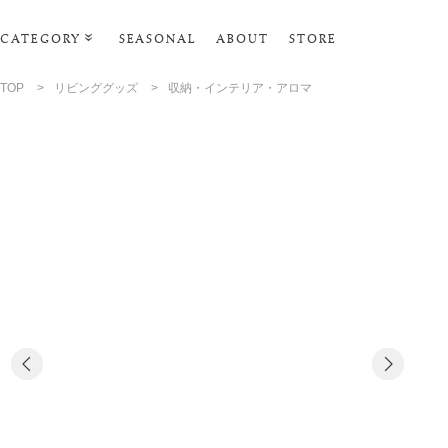
CATEGORY
SEASONAL
ABOUT
STORE
ルームウェア
TOP
>
リビンググッズ
>
収納・インテリア・アロマ
リビンググッズ
ポーチ･トラベルグッズ
ファッショングッズ
タオル・ヘアバンド
バス・ボディケア
ステーショナリー