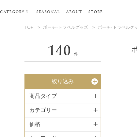
CATEGORY
SEASONAL
ABOUT
STORE
ルームウェア
TOP
>
ポーチ･トラベルグッズ
>
ポーチ･トラベルグ
リビンググッズ
140
ポーチ･トラベルグッズ
件
ファッショングッズ
タオル・ヘアバンド
絞り込み
バス・ボディケア
商品タイプ
ステーショナリー
カテゴリー
価格